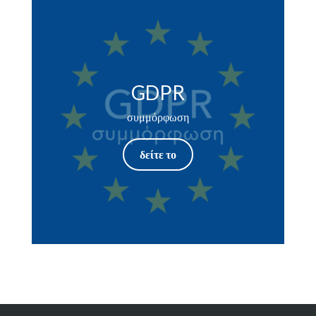
GDPR
συμμόρφωση
δείτε το