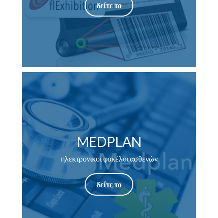
δείτε το
MEDPLAN
ηλεκτρονικοί φακέλοι ασθενών
δείτε το