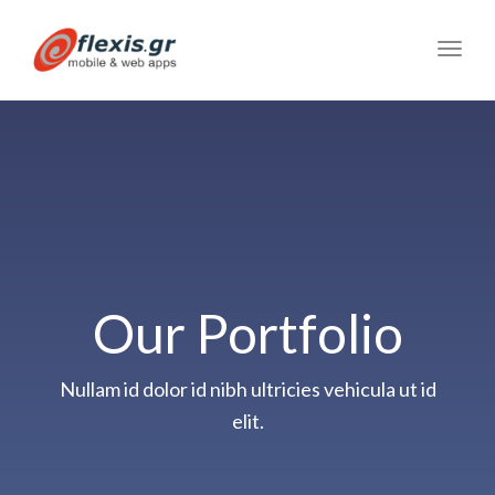
Toggl
navig
Our Portfolio
Nullam id dolor id nibh ultricies vehicula ut id
elit.